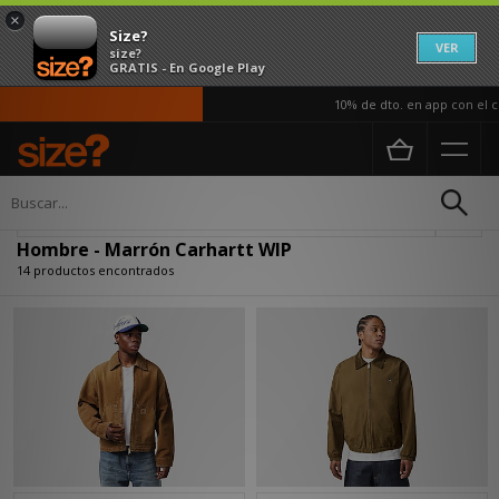
×
Size?
VER
size?
GRATIS - En Google Play
10% de dto. en app con el cód
Página principal
Hombre
Actualizar búsqueda
Hombre - Marrón Carhartt WIP
14 productos encontrados