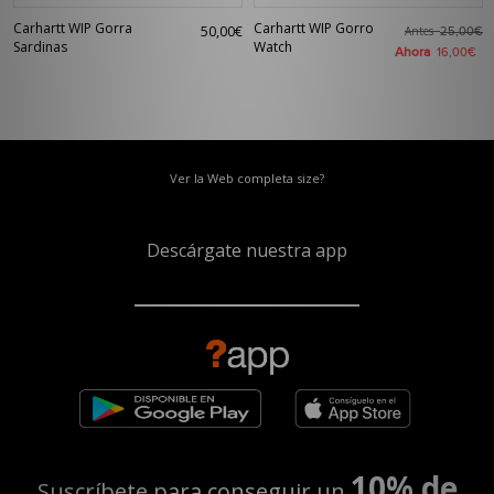
Carhartt WIP Gorra
Carhartt WIP Gorro
50,00€
Antes
25,00€
Sardinas
Watch
Ahora
16,00€
Ver la Web completa size?
Descárgate nuestra app
10% de
Suscríbete para conseguir un