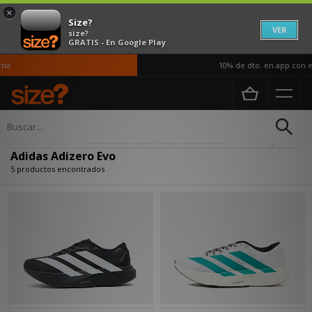
×
Size?
VER
size?
GRATIS - En Google Play
a
10% de dto. en app con el
Página principal
Adidas Adizero Evo
Actualizar búsqueda
Adidas Adizero Evo
5 productos encontrados