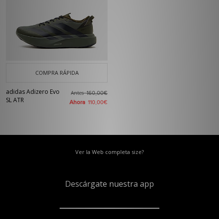
COMPRA RÁPIDA
adidas Adizero Evo
Antes
160,00€
SL ATR
Ahora
110,00€
Ver la Web completa size?
Descárgate nuestra app