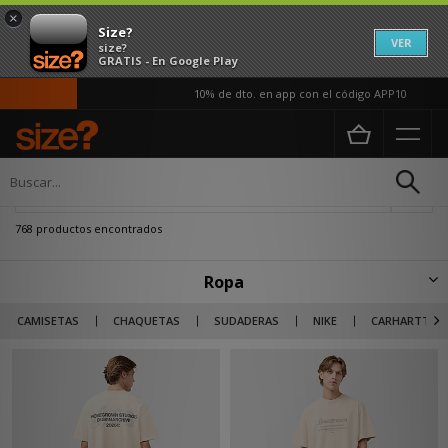
×
Size?
VER
size?
GRATIS - En Google Play
10% de dto. en app con el código APP10
Página principal
Hombre
Ropa
Actualizar búsqueda
768 productos encontrados
Ropa
Descubre nuestra colección completa de ropa y hazte con las últimas
CAMISETAS
CHAQUETAS
SUDADERAS
NIKE
CARHARTT WI
novedades de las mejores marcas del streetwear: Carhartt WIP, The
North Face, Nike... Además, sea cual sea tu estilo encontrarás las opciones
que mejor encajen con tu estética, desde lo más vintage hasta lo más
técnico pasando por todo tipo de diseños y colores. No esperes más y
encuentra todo lo que necesitas para tus próximos looks.