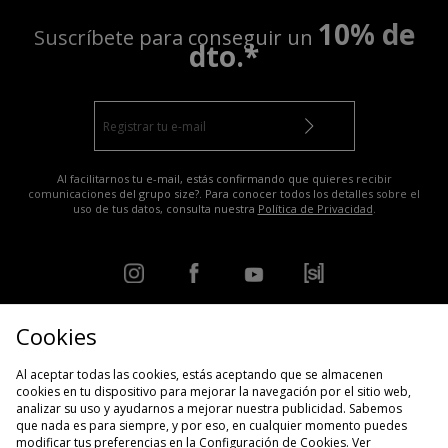
10% de
Suscríbete para conseguir un
dto.*
Al facilitarnos tu e-mail, estás confirmando que quieres recibir
comunicaciones del grupo size?. Para conocer todos los detalles sobre el
uso de tus datos, consulta nuestra
Política de Privacidad
.
Cookies
ENCUENTRA TU TIENDA MÁS CERCANA
Al aceptar todas las cookies, estás aceptando que se almacenen
cookies en tu dispositivo para mejorar la navegación por el sitio web,
analizar su uso y ayudarnos a mejorar nuestra publicidad. Sabemos
Ver el estado de mi pedido
Guía de tallas
que nada es para siempre, y por eso, en cualquier momento puedes
modificar tus preferencias en la Configuración de Cookies. Ver