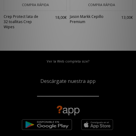
COMPRA RÁPIDA
COMPRA RÁPIDA
Crep Protect lata de
Jason Markk Cepillo
18,00€
13,00€
32 toallitas Crep
Premium
Wipes
Ver la Web completa size?
Descárgate nuestra app