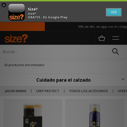
×
Size?
VER
size?
GRATIS - En Google Play
10% de dto. en app con el código AP
Página principal
Hombre
Accesorios
Cuidado para calzado
Actualizar búsqueda
26 productos encontrados
Cuidado para el calzado
Mantén intactas todas tus zapatillas con nuestra selección de protectores
JASON MARKK
CREP PROTECT
TODOS LOS ACCESORIOS
OFER
y limpiadores de calzado de marcas como Crep Protect o Jason Markk.