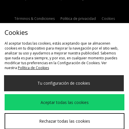
Términos & Condiciones
Politica de privacidad
Cookies
Contacto
Descuento de estudiante
Configuración de Cookies
Cookies
Modern Slavery Statement
Al aceptar todas las cookies, estás aceptando que se almacenen
cookies en tu dispositivo para mejorar la navegación por el sitio web,
analizar su uso y ayudarnos a mejorar nuestra publicidad. Sabemos
que nada es para siempre, y por eso, en cualquier momento puedes
modificar tus preferencias en la Configuración de Cookies. Ver
nuestra
Política de Cookies
Selecciona País
Tu configuración de cookies
España
Aceptamos las siguientes formas de pago
Aceptar todas las cookies
Visita nuestra página corporativa en
www.jdplc.com
Rechazar todas las cookies
Copyright © 2026 size?, Todos los derechos reservados.