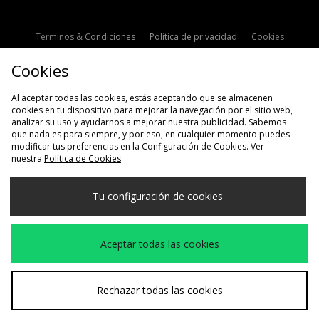
Términos & Condiciones
Politica de privacidad
Cookies
Contacto
Descuento de estudiante
Configuración de Cookies
Cookies
Modern Slavery Statement
Al aceptar todas las cookies, estás aceptando que se almacenen
cookies en tu dispositivo para mejorar la navegación por el sitio web,
analizar su uso y ayudarnos a mejorar nuestra publicidad. Sabemos
que nada es para siempre, y por eso, en cualquier momento puedes
modificar tus preferencias en la Configuración de Cookies. Ver
nuestra
Política de Cookies
Selecciona País
Tu configuración de cookies
España
Aceptamos las siguientes formas de pago
Aceptar todas las cookies
Visita nuestra página corporativa en
www.jdplc.com
Rechazar todas las cookies
Copyright © 2026 size?, Todos los derechos reservados.