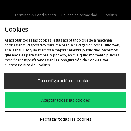
Términos & Condiciones
Politica de privacidad
Cookies
Contacto
Descuento de estudiante
Configuración de Cookies
Cookies
Modern Slavery Statement
Al aceptar todas las cookies, estás aceptando que se almacenen
cookies en tu dispositivo para mejorar la navegación por el sitio web,
analizar su uso y ayudarnos a mejorar nuestra publicidad. Sabemos
que nada es para siempre, y por eso, en cualquier momento puedes
modificar tus preferencias en la Configuración de Cookies. Ver
nuestra
Política de Cookies
Selecciona País
Tu configuración de cookies
España
Aceptamos las siguientes formas de pago
Aceptar todas las cookies
Visita nuestra página corporativa en
www.jdplc.com
Rechazar todas las cookies
Copyright © 2026 size?, Todos los derechos reservados.