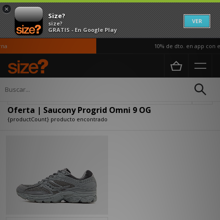
×
Size?
VER
size?
GRATIS - En Google Play
a
10% de dto. en app con el
Página principal
Oferta | Saucony Progrid Omni 9 OG
Actualizar búsqueda
Oferta | Saucony Progrid Omni 9 OG
{productCount} producto encontrado