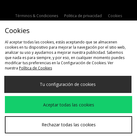
Términos & Condiciones
Politica de privacidad
Cookies
Contacto
Descuento de estudiante
Configuración de Cookies
Cookies
Modern Slavery Statement
Al aceptar todas las cookies, estás aceptando que se almacenen
cookies en tu dispositivo para mejorar la navegación por el sitio web,
analizar su uso y ayudarnos a mejorar nuestra publicidad. Sabemos
que nada es para siempre, y por eso, en cualquier momento puedes
modificar tus preferencias en la Configuración de Cookies. Ver
nuestra
Política de Cookies
Selecciona País
Tu configuración de cookies
España
Aceptamos las siguientes formas de pago
Aceptar todas las cookies
Visita nuestra página corporativa en
www.jdplc.com
Rechazar todas las cookies
Copyright © 2026 size?, Todos los derechos reservados.