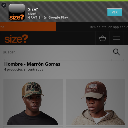
×
Size?
VER
size?
GRATIS - En Google Play
a
10% de dto. en app con el
Página principal
Hombre
Accesorios
Gorras
Actualizar búsqueda
Hombre - Marrón Gorras
4 productos encontrados