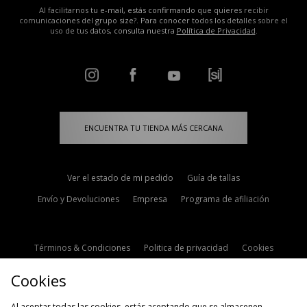
Al facilitarnos tu e-mail, estás confirmando que quieres recibir
comunicaciones del grupo size?. Para conocer todos los detalles sobre el
uso de tus datos, consulta nuestra
Política de Privacidad
.
ENCUENTRA TU TIENDA MÁS CERCANA
Ver el estado de mi pedido
Guía de tallas
Envío y Devoluciones
Empresa
Programa de afiliación
Términos & Condiciones
Politica de privacidad
Cookies
Contacto
Descuento de estudiante
Configuración de Cookies
Cookies
Modern Slavery Statement
Al aceptar todas las cookies, estás aceptando que se almacenen