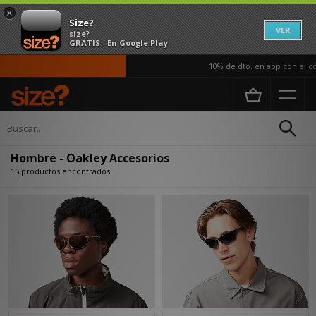
×
Size?
VER
size?
GRATIS - En Google Play
10% de dto. en app con el cód
Página principal
Hombre
Accesorios
Actualizar búsqueda
Hombre - Oakley Accesorios
15 productos encontrados