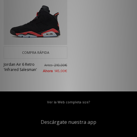
COMPRA RÁPIDA
Jordan Air 6 Retro
Antes
210,00€
'Infrared Salesman'
Ahora
145,00€
Ver la Web completa size?
Descárgate nuestra app