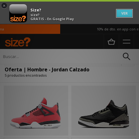
×
Size?
VER
size?
GRATIS - En Google Play
a
10% de dto. en app con el 
Página principal
Hombre
Calzado
Actualizar búsqueda
Oferta | Hombre - Jordan Calzado
5 productos encontrados