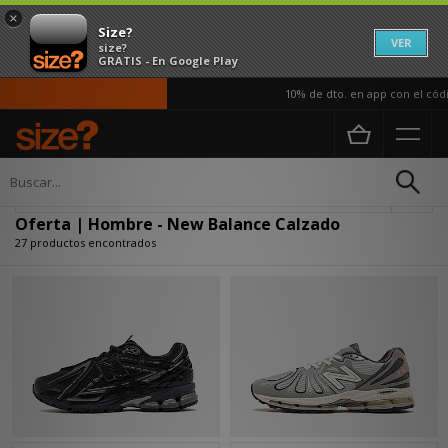
×
Size?
VER
size?
GRATIS - En Google Play
10% de dto. en app con el código A
Página principal
Hombre
Calzado
Actualizar búsqueda
Oferta | Hombre - New Balance Calzado
27 productos encontrados