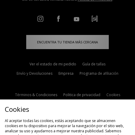
ENCUENTRA TU TIENDA MÁS CERCANA
Ver el estado de mi pedido
Guía de tallas
Envío y Devoluciones
Empresa
Programa de afiliación
Términos & Condiciones
Politica de privacidad
Cookies
Contacto
Descuento de estudiante
Configuración de Cookies
Cookies
Modern Slavery Statement
Al aceptar todas las cookies, estás aceptando que se almacenen
cookies en tu dispositivo para mejorar la navegación por el sitio web,
analizar su uso y ayudarnos a mejorar nuestra publicidad. Sabemos