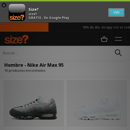
×
Size?
VER
size?
GRATIS - En Google Play
10% de dto. en app con el códig
Página principal
Hombre
Actualizar búsqueda
Hombre - Nike Air Max 95
10 productos encontrados