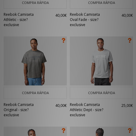
COMPRA RÁPIDA
COMPRA RÁPIDA
Reebok Camiseta
Reebok Camiseta
40,00€
40,00€
Athletic - size?
Oval Fade - size?
exclusive
exclusive
COMPRA RÁPIDA
COMPRA RÁPIDA
Reebok Camiseta
Reebok Camiseta
40,00€
25,00€
Original - size?
Athletic Dept - size?
exclusive
exclusive