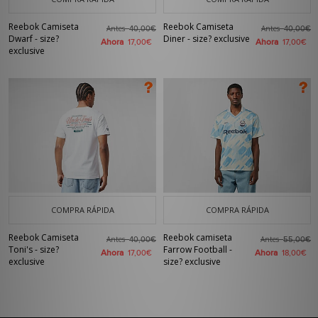
Reebok Camiseta
Reebok Camiseta
Antes
Antes
40,00€
40,00€
Dwarf - size?
Diner - size? exclusive
Ahora
Ahora
17,00€
17,00€
exclusive
COMPRA RÁPIDA
COMPRA RÁPIDA
Reebok Camiseta
Reebok camiseta
Antes
Antes
40,00€
55,00€
Toni's - size?
Farrow Football -
Ahora
Ahora
17,00€
18,00€
exclusive
size? exclusive