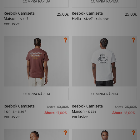
COMPRA RÁPIDA
COMPRA RÁPIDA
Reebok Camiseta
Reebok Camiseta
25,00€
25,00€
Maison - size?
Hella - size? exclusive
exclusive
COMPRA RÁPIDA
COMPRA RÁPIDA
Reebok Camiseta
Reebok Camiseta
Antes
Antes
40,00€
25,00€
Toni's - size?
Maison - size?
Ahora
Ahora
17,00€
18,00€
exclusive
exclusive