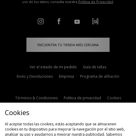
uso de tus datos, consulta nuestra
Política de Privacidad
.
ENCUENTRA TU TIENDA MÁS CERCANA
Ver el estado de mi pedido
Guía de tallas
Envío y Devoluciones
Empresa
Programa de afiliación
Términos & Condiciones
Politica de privacidad
Cookies
Contacto
Descuento de estudiante
Configuración de Cookies
Cookies
Modern Slavery Statement
Al aceptar todas las cookies, estás aceptando que se almacenen
cookies en tu dispositivo para mejorar la navegación por el sitio web,
analizar su uso y ayudarnos a mejorar nuestra publicidad. Sabemos