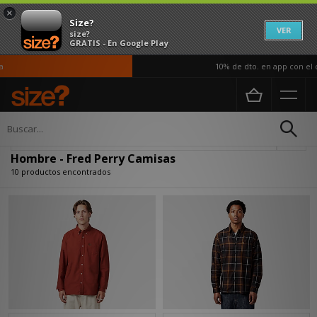
×
Size?
VER
size?
GRATIS - En Google Play
10% de dto. en app con el có
Página principal
Hombre
Ropa
Camisas
Actualizar búsqueda
Hombre - Fred Perry Camisas
10 productos encontrados