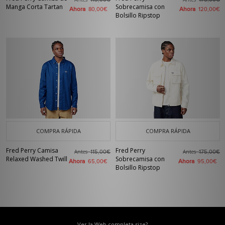
115,00€
175,00€
Manga Corta Tartan
Sobrecamisa con
Ahora
Ahora
80,00€
120,00€
Bolsillo Ripstop
COMPRA RÁPIDA
COMPRA RÁPIDA
Fred Perry Camisa
Fred Perry
Antes
Antes
115,00€
175,00€
Relaxed Washed Twill
Sobrecamisa con
Ahora
Ahora
65,00€
95,00€
Bolsillo Ripstop
Ver la Web completa size?