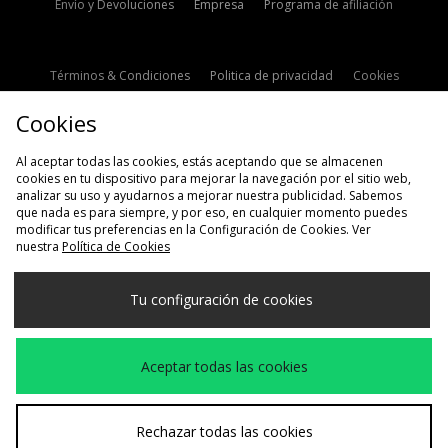
Envío y Devoluciones
Empresa
Programa de afiliación
Términos & Condiciones
Politica de privacidad
Cookies
Contacto
Descuento de estudiante
Configuración de Cookies
Cookies
Modern Slavery Statement
Al aceptar todas las cookies, estás aceptando que se almacenen
cookies en tu dispositivo para mejorar la navegación por el sitio web,
analizar su uso y ayudarnos a mejorar nuestra publicidad. Sabemos
que nada es para siempre, y por eso, en cualquier momento puedes
modificar tus preferencias en la Configuración de Cookies. Ver
nuestra
Política de Cookies
Selecciona País
Tu configuración de cookies
España
Aceptamos las siguientes formas de pago
Aceptar todas las cookies
Visita nuestra página corporativa en
www.jdplc.com
Rechazar todas las cookies