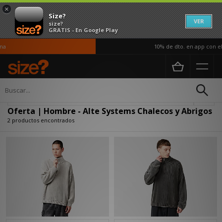
×
Size?
VER
size?
GRATIS - En Google Play
a
10% de dto. en app con el
Página principal
Hombre
Ropa
Chalecos y Abrigos
Actualizar búsqueda
Oferta | Hombre - Alte Systems Chalecos y Abrigos
2 productos encontrados