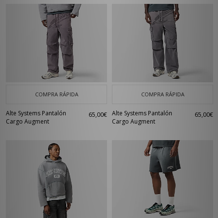
COMPRA RÁPIDA
COMPRA RÁPIDA
Alte Systems Pantalón
Alte Systems Pantalón
65,00€
65,00€
Cargo Augment
Cargo Augment