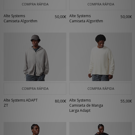
COMPRA RÁPIDA
COMPRA RÁPIDA
Alte Systems
Alte Systems
50,00€
50,00€
Camiseta Algorithm
Camiseta Algorithm
COMPRA RÁPIDA
COMPRA RÁPIDA
Alte Systems ADAPT
Alte Systems
80,00€
55,00€
ZT
Camiseta de Manga
Larga Adapt