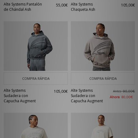
Alte Systems Pantalón
Alte Systems
55,00€
105,00€
de Chándal Ash
Chaqueta Ash
COMPRA RÁPIDA
COMPRA RÁPIDA
Alte Systems
Alte Systems
105,00€
Antes
90,00€
Sudadera con
Sudadera con
Ahora
80,00€
Capucha Augment
Capucha Augment