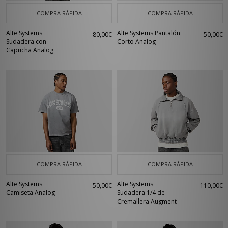
COMPRA RÁPIDA
COMPRA RÁPIDA
Alte Systems
Alte Systems Pantalón
80,00€
50,00€
Sudadera con
Corto Analog
Capucha Analog
COMPRA RÁPIDA
COMPRA RÁPIDA
Alte Systems
Alte Systems
50,00€
110,00€
Camiseta Analog
Sudadera 1/4 de
Cremallera Augment