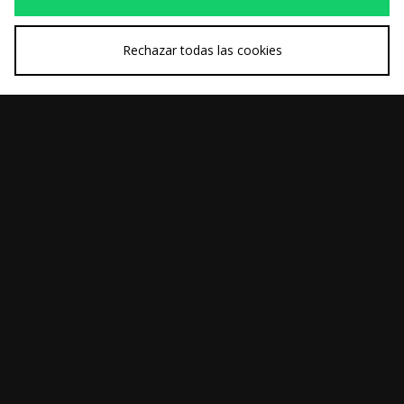
Rechazar todas las cookies
COMPRA RÁPIDA
COMPRA RÁPIDA
Alte Systems
Alte Systems
50,00€
Antes
110,00€
Camiseta Analog
Chaqueta Structure
Ahora
75,00€
COMPRA RÁPIDA
COMPRA RÁPIDA