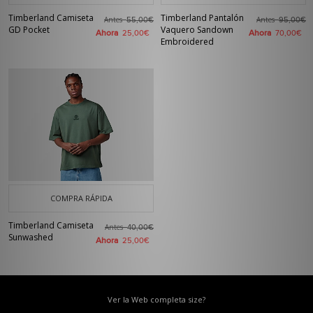
Timberland Camiseta
Timberland Pantalón
Antes
Antes
55,00€
95,00€
GD Pocket
Vaquero Sandown
Ahora
Ahora
25,00€
70,00€
Embroidered
COMPRA RÁPIDA
Timberland Camiseta
Antes
40,00€
Sunwashed
Ahora
25,00€
Ver la Web completa size?