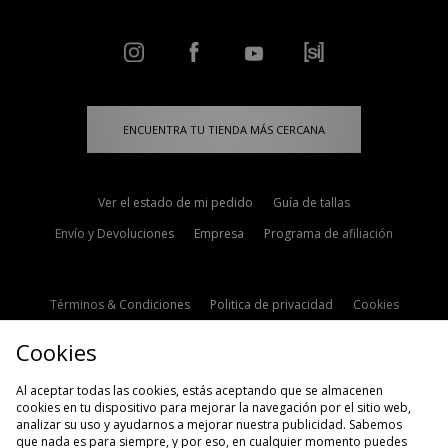
ENCUENTRA TU TIENDA MÁS CERCANA
Ver el estado de mi pedido
Guía de tallas
Envío y Devoluciones
Empresa
Programa de afiliación
Términos & Condiciones
Politica de privacidad
Cookies
Contacto
Descuento de estudiante
Configuración de Cookies
Cookies
Modern Slavery Statement
Al aceptar todas las cookies, estás aceptando que se almacenen
cookies en tu dispositivo para mejorar la navegación por el sitio web,
analizar su uso y ayudarnos a mejorar nuestra publicidad. Sabemos
que nada es para siempre, y por eso, en cualquier momento puedes