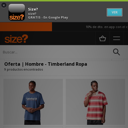
×
Size?
VER
size?
GRATIS - En Google Play
10% de dto. en app con el có
Página principal
Hombre
Ropa
Actualizar búsqueda
Oferta | Hombre - Timberland Ropa
9 productos encontrados