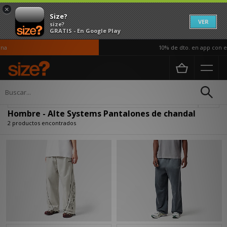
×
Size?
VER
size?
GRATIS - En Google Play
na
10% de dto. en app con el
Página principal
Hombre
Ropa
Pantalones de chandal
Actualizar búsqueda
Hombre - Alte Systems Pantalones de chandal
2 productos encontrados