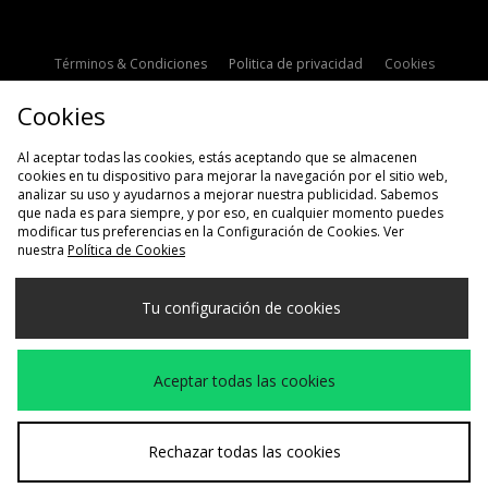
Términos & Condiciones
Politica de privacidad
Cookies
Contacto
Descuento de estudiante
Configuración de Cookies
Cookies
Modern Slavery Statement
Al aceptar todas las cookies, estás aceptando que se almacenen
cookies en tu dispositivo para mejorar la navegación por el sitio web,
analizar su uso y ayudarnos a mejorar nuestra publicidad. Sabemos
que nada es para siempre, y por eso, en cualquier momento puedes
modificar tus preferencias en la Configuración de Cookies. Ver
nuestra
Política de Cookies
Selecciona País
Tu configuración de cookies
España
Aceptamos las siguientes formas de pago
Aceptar todas las cookies
Visita nuestra página corporativa en
www.jdplc.com
Rechazar todas las cookies
Copyright © 2026 size?, Todos los derechos reservados.