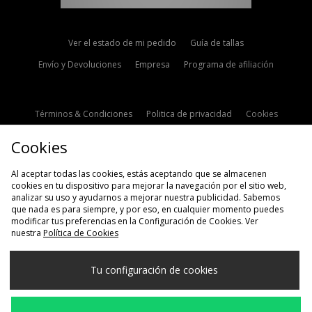
Ver el estado de mi pedido
Guía de tallas
Envío y Devoluciones
Empresa
Programa de afiliación
Términos & Condiciones
Politica de privacidad
Cookies
Contacto
Descuento de estudiante
Configuración de Cookies
Cookies
Modern Slavery Statement
Al aceptar todas las cookies, estás aceptando que se almacenen
cookies en tu dispositivo para mejorar la navegación por el sitio web,
analizar su uso y ayudarnos a mejorar nuestra publicidad. Sabemos
que nada es para siempre, y por eso, en cualquier momento puedes
modificar tus preferencias en la Configuración de Cookies. Ver
nuestra
Política de Cookies
Selecciona País
Tu configuración de cookies
España
Aceptamos las siguientes formas de pago