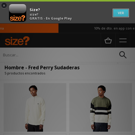
×
Size?
VER
size?
GRATIS - En Google Play
a
10% de dto. en app con el 
Página principal
Hombre
Ropa
Sudaderas
Actualizar búsqueda
Hombre - Fred Perry Sudaderas
5 productos encontrados