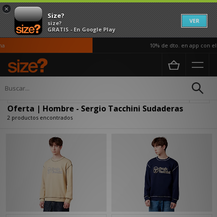
×
Size?
VER
size?
GRATIS - En Google Play
a
10% de dto. en app con el 
Página principal
Hombre
Ropa
Sudaderas
Actualizar búsqueda
Oferta | Hombre - Sergio Tacchini Sudaderas
2 productos encontrados