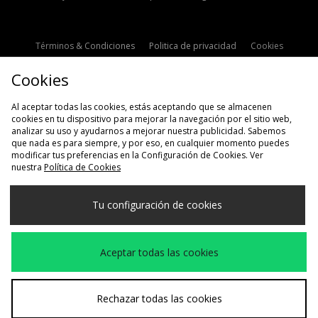
Términos & Condiciones
Politica de privacidad
Cookies
Contacto
Descuento de estudiante
Configuración de Cookies
Cookies
Modern Slavery Statement
Al aceptar todas las cookies, estás aceptando que se almacenen
cookies en tu dispositivo para mejorar la navegación por el sitio web,
analizar su uso y ayudarnos a mejorar nuestra publicidad. Sabemos
que nada es para siempre, y por eso, en cualquier momento puedes
modificar tus preferencias en la Configuración de Cookies. Ver
nuestra
Política de Cookies
Selecciona País
Tu configuración de cookies
España
Aceptamos las siguientes formas de pago
Aceptar todas las cookies
Visita nuestra página corporativa en
www.jdplc.com
Rechazar todas las cookies
Copyright © 2026 size?, Todos los derechos reservados.