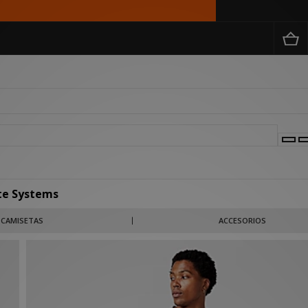
te Systems
vestuario cotidiano, en el que la funcionalidad y el diseño contemporáneo se combin
CAMISETAS
ACCESORIOS
s holgadas y detalles técnicos cuidadosamente integrados, la colección está diseña
larse y superponerse con facilidad.