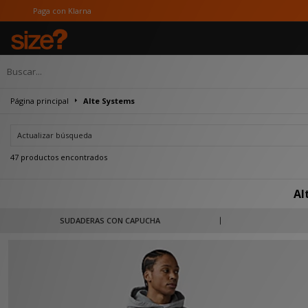
a
Página principal
Alte Systems
Actualizar búsqueda
47 productos encontrados
Al
Alte Systems, exclusiva en size?, adopta un enfoque reflexivo respecto al 
SUDADERAS CON CAPUCHA
partes iguales. Caracterizada por una paleta de colores apagados, proporcione
poder combinarse, mezc