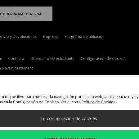
TU TIENDA MÁS CERCANA
Envío y Devoluciones
Empresa
Programa de afiliación
s
Contacto
Descuento de estudiante
Configuración de Cookies
 Slavery Statement
tu dispositivo para mejorar la navegación por el sitio web, analizar su uso y
s en la Configuración de Cookies. Ver nuestra
Política de Cookies
elecciona País
Tu configuración de cookies
 siguientes formas de pago