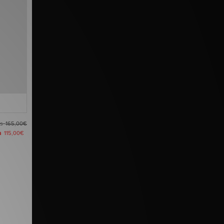
es
165,00€
ra
115,00€