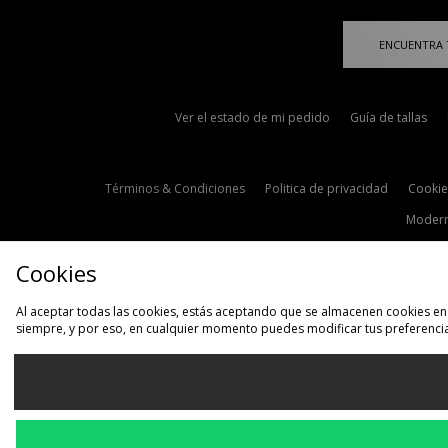
ENCUENTRA 
Ver el estado de mi pedido
Guía de tallas
Términos & Condiciones
Politica de privacidad
Cookie
Modern
Cookies
Al aceptar todas las cookies, estás aceptando que se almacenen cookies en 
siempre, y por eso, en cualquier momento puedes modificar tus preferencia
S
España
Aceptamos las