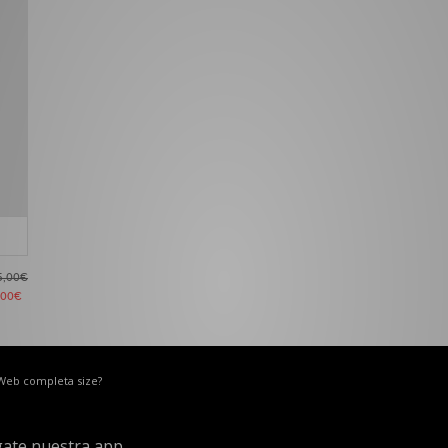
5,00€
,00€
 Web completa size?
ate nuestra app