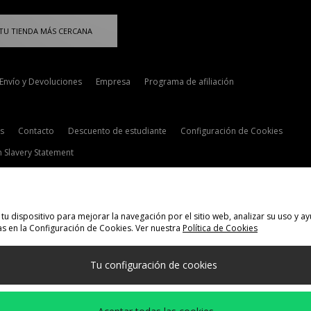
TU TIENDA MÁS CERCANA
Envío y Devoluciones
Empresa
Programa de afiliación
s
Contacto
Descuento de estudiante
Configuración de Cookies
 Slavery Statement
tu dispositivo para mejorar la navegación por el sitio web, analizar su uso y
s en la Configuración de Cookies. Ver nuestra
Política de Cookies
elecciona País
Tu configuración de cookies
 siguientes formas de pago