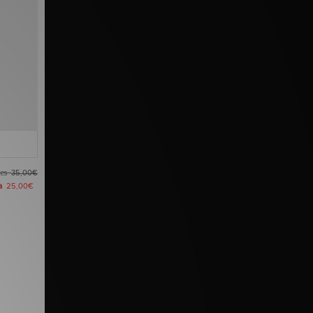
tes
35,00€
ra
25,00€