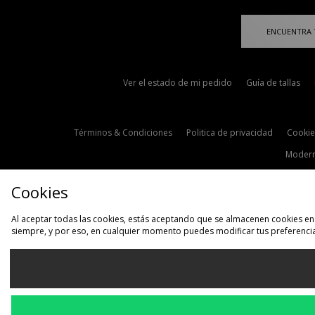
ENCUENTRA 
Ver el estado de mi pedido
Guía de tallas
Términos & Condiciones
Politica de privacidad
Cookie
Modern
Cookies
Al aceptar todas las cookies, estás aceptando que se almacenen cookies en 
siempre, y por eso, en cualquier momento puedes modificar tus preferencia
S
España
Aceptamos las