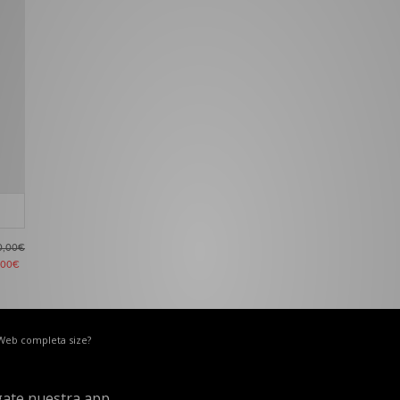
0,00€
,00€
 Web completa size?
ate nuestra app