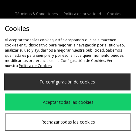
Términos & Condiciones
Politica de privacidad
Cookies
Contacto
Descuento de estudiante
Configuración de Cookies
Cookies
Modern Slavery Statement
Al aceptar todas las cookies, estás aceptando que se almacenen
cookies en tu dispositivo para mejorar la navegación por el sitio web,
analizar su uso y ayudarnos a mejorar nuestra publicidad. Sabemos
que nada es para siempre, y por eso, en cualquier momento puedes
modificar tus preferencias en la Configuración de Cookies. Ver
nuestra
Política de Cookies
Selecciona País
Tu configuración de cookies
España
Aceptamos las siguientes formas de pago
Aceptar todas las cookies
Visita nuestra página corporativa en
www.jdplc.com
Rechazar todas las cookies
Copyright © 2026 size?, Todos los derechos reservados.