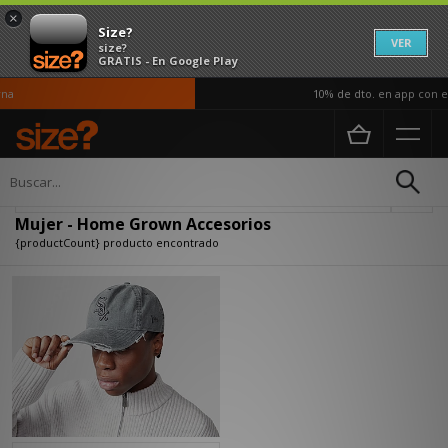
×
Size?
VER
size?
GRATIS - En Google Play
na
10% de dto. en app con el
Página principal
Mujer
Accesorios
Actualizar búsqueda
Mujer - Home Grown Accesorios
{productCount} producto encontrado