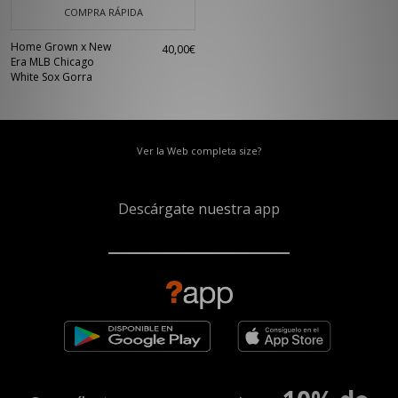
COMPRA RÁPIDA
Home Grown x New
40,00€
Era MLB Chicago
White Sox Gorra
Ver la Web completa size?
Descárgate nuestra app