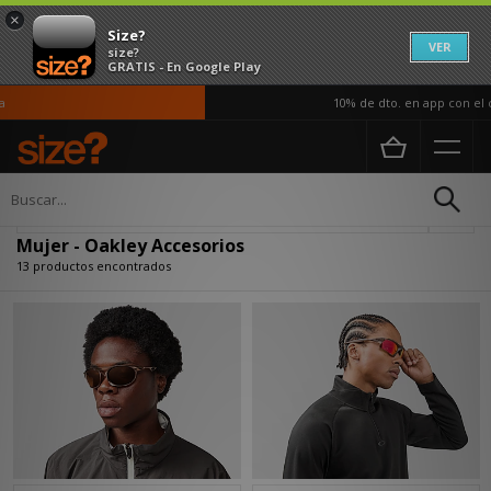
×
Size?
VER
size?
GRATIS - En Google Play
10% de dto. en app con el có
Página principal
Mujer
Accesorios
Actualizar búsqueda
Mujer - Oakley Accesorios
13 productos encontrados