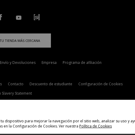
TU TIENDA MÁS CERCANA
Envío y Devoluciones
Empresa
Programa de afiliación
s
Contacto
Descuento de estudiante
Configuración de Cookies
 Slavery Statement
tu dispositivo para mejorar la navegación por el sitio web, analizar su uso y
s en la Configuración de Cookies. Ver nuestra
Política de Cookies