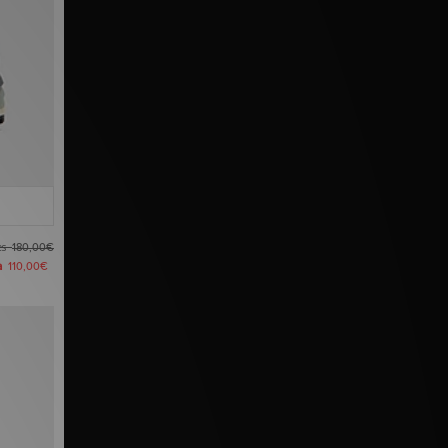
es
180,00€
ra
110,00€