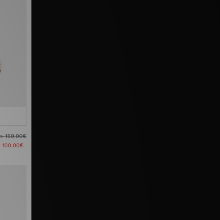
es
150,00€
a
100,00€