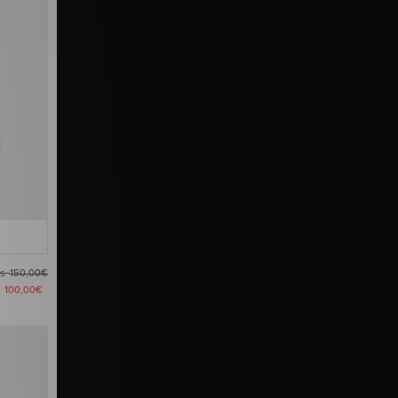
es
150,00€
a
100,00€