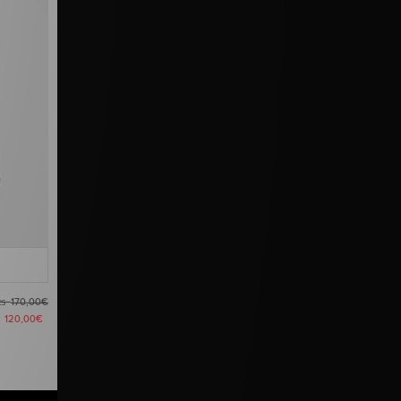
es
170,00€
a
120,00€