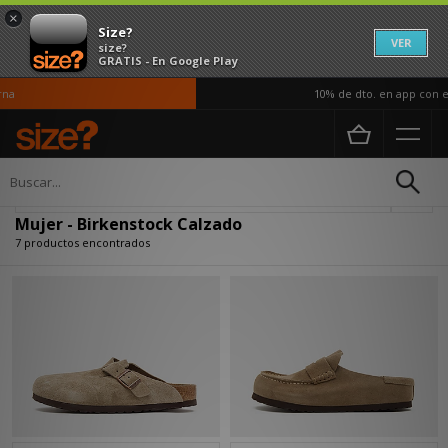
×
Size?
VER
size?
GRATIS - En Google Play
a
10% de dto. en app con el
Página principal
Mujer
Calzado
Actualizar búsqueda
Mujer - Birkenstock Calzado
7 productos encontrados