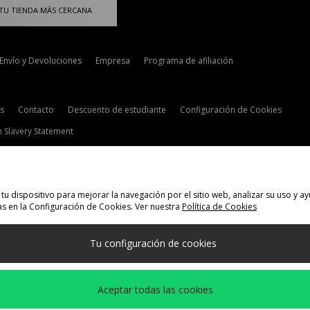
TU TIENDA MÁS CERCANA
Envío y Devoluciones
Empresa
Programa de afiliación
s
Contacto
Descuento de estudiante
Configuración de Cookies
 Slavery Statement
tu dispositivo para mejorar la navegación por el sitio web, analizar su uso y
s en la Configuración de Cookies. Ver nuestra
Política de Cookies
elecciona País
Tu configuración de cookies
 siguientes formas de pago
Aceptar todas las cookies