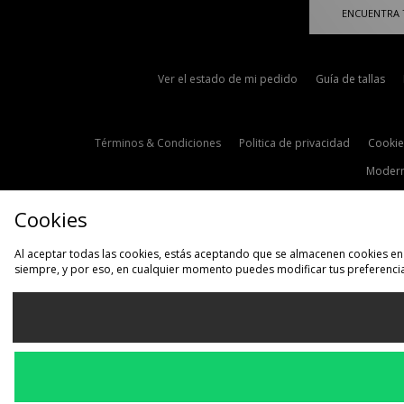
ENCUENTRA 
Ver el estado de mi pedido
Guía de tallas
Términos & Condiciones
Politica de privacidad
Cookie
Modern
Cookies
Al aceptar todas las cookies, estás aceptando que se almacenen cookies en 
siempre, y por eso, en cualquier momento puedes modificar tus preferencia
S
España
Aceptamos las