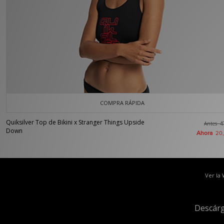
COMPRA RÁPIDA
Quiksilver Top de Bikini x Stranger Things Upside
Antes
4
Down
Ahora
20
Ver la
Descárg