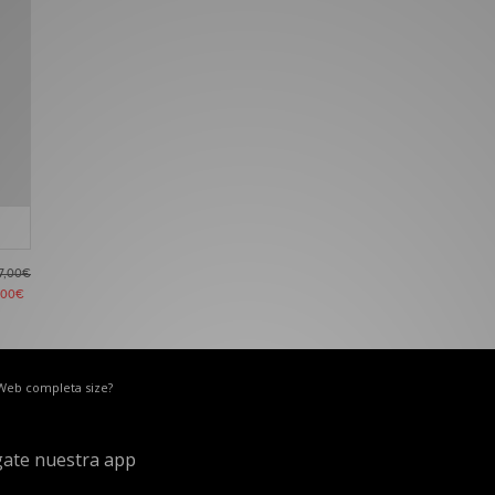
7,00€
,00€
 Web completa size?
ate nuestra app