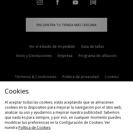
ENCUENTRA TU TIENDA MÁS CERCANA
Ver el estado de mi pedido
Guía de tallas
Envío y Devoluciones
Empresa
Programa de afiliación
Términos & Condiciones
Politica de privacidad
Cookies
Contacto
Descuento de estudiante
Configuración de Cookies
Cookies
Modern Slavery Statement
Al aceptar todas las cookies, estás aceptando que se almacenen
cookies en tu dispositivo para mejorar la navegación por el sitio web,
analizar su uso y ayudarnos a mejorar nuestra publicidad. Sabemos
que nada es para siempre, y por eso, en cualquier momento puedes
modificar tus preferencias en la Configuración de Cookies. Ver
nuestra
Política de Cookies