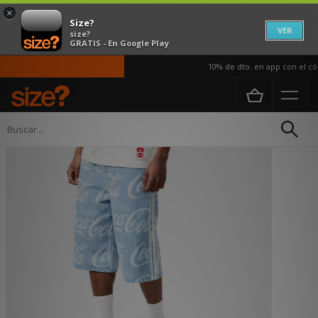
×
Size?
VER
size?
GRATIS - En Google Play
10% de dto. en app con el cód
Página principal
Hombre
Ropa
Pantalones cortos