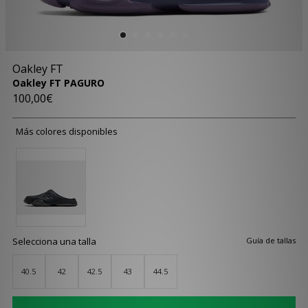
Oakley FT
Oakley FT PAGURO
100,00€
Más colores disponibles
Selecciona una talla
Guía de tallas
40.5
42
42.5
43
44.5