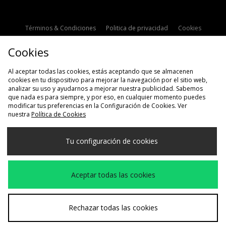
Términos & Condiciones
Politica de privacidad
Cookies
Contacto
Descuento de estudiante
Configuración de Cookies
Cookies
Modern Slavery Statement
Al aceptar todas las cookies, estás aceptando que se almacenen
cookies en tu dispositivo para mejorar la navegación por el sitio web,
analizar su uso y ayudarnos a mejorar nuestra publicidad. Sabemos
que nada es para siempre, y por eso, en cualquier momento puedes
modificar tus preferencias en la Configuración de Cookies. Ver
nuestra
Política de Cookies
Selecciona País
Tu configuración de cookies
España
Aceptamos las siguientes formas de pago
Aceptar todas las cookies
Visita nuestra página corporativa en
www.jdplc.com
Rechazar todas las cookies
Copyright © 2026 size?, Todos los derechos reservados.