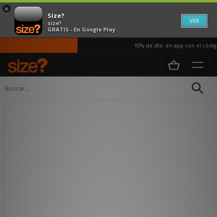
×
Size?
VER
size?
GRATIS - En Google Play
10% de dto. en app con el código
Página principal
Hombre
Ropa
Camisetas