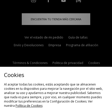
ENCUENTRA TU TIENDA MÁS CERCANA
Ver el estado de mi pedido
Guía de tallas
Envío y Devoluciones
Empresa
Programa de afiliación
Términos & Condiciones
Politica de privacidad
Cookies
Contacto
Descuento de estudiante
Configuración de Cookies
Cookies
Modern Slavery Statement
Al aceptar todas las cookies, estás aceptando que se almacenen
cookies en tu dispositivo para mejorar la navegación por el sitio web,
analizar su uso y ayudarnos a mejorar nuestra publicidad. Sabemos
que nada es para siempre, y por eso, en cualquier momento puedes
modificar tus preferencias en la Configuración de Cookies. Ver
nuestra
Política de Cookies