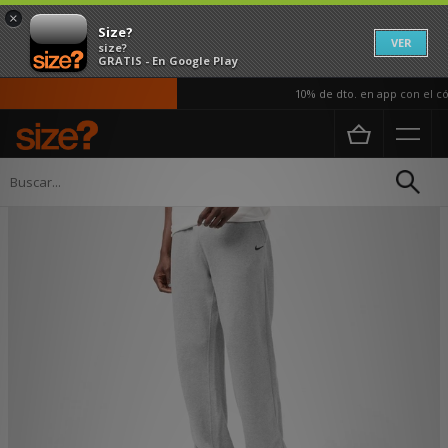
×
Size?
VER
size?
GRATIS - En Google Play
10% de dto. en app con el cód
Página principal
Hombre
Ropa
Chaquetas de chandal y Chandales