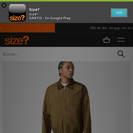
×
Size?
VER
size?
GRATIS - En Google Play
10% de dto. en app con el có
Página principal
Hombre
Ropa
Chaquetas