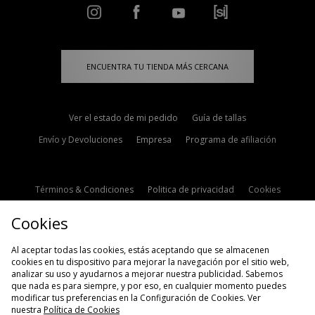
ENCUENTRA TU TIENDA MÁS CERCANA
Ver el estado de mi pedido
Guía de tallas
Envío y Devoluciones
Empresa
Programa de afiliación
Términos & Condiciones
Politica de privacidad
Cookies
Contacto
Descuento de estudiante
Configuración de Cookies
Cookies
Modern Slavery Statement
Al aceptar todas las cookies, estás aceptando que se almacenen
cookies en tu dispositivo para mejorar la navegación por el sitio web,
analizar su uso y ayudarnos a mejorar nuestra publicidad. Sabemos
que nada es para siempre, y por eso, en cualquier momento puedes
modificar tus preferencias en la Configuración de Cookies. Ver
nuestra
Política de Cookies