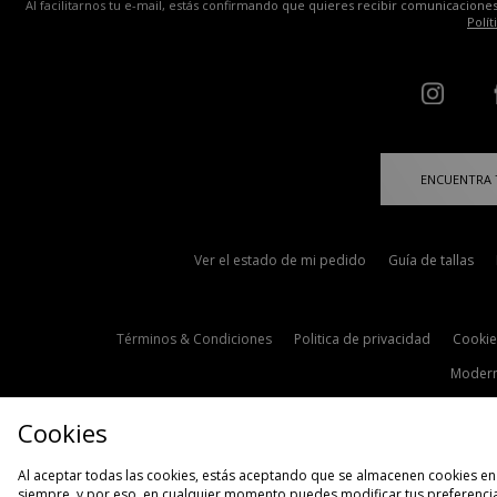
Al facilitarnos tu e-mail, estás confirmando que quieres recibir comunicaciones
Polít
ENCUENTRA 
Ver el estado de mi pedido
Guía de tallas
Términos & Condiciones
Politica de privacidad
Cookie
Modern
Cookies
Al aceptar todas las cookies, estás aceptando que se almacenen cookies en 
siempre, y por eso, en cualquier momento puedes modificar tus preferencia