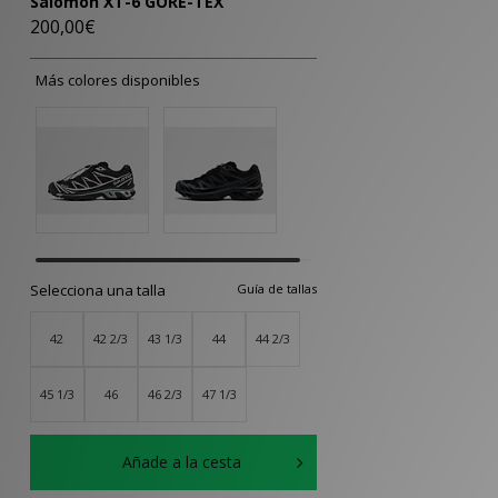
Salomon XT-6 GORE-TEX
200,00€
Más colores disponibles
Selecciona una talla
Guía de tallas
42
42 2/3
43 1/3
44
44 2/3
45 1/3
46
46 2/3
47 1/3
Añade a la cesta