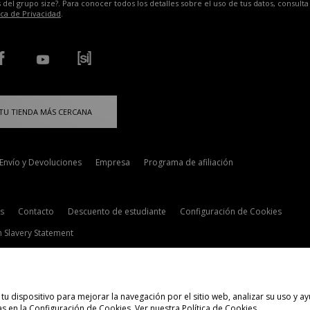
 del grupo size?. Para conocer todos los detalles sobre el uso de tus datos, consulta
ica de Privacidad
.
TU TIENDA MÁS CERCANA
Envío y Devoluciones
Empresa
Programa de afiliación
s
Contacto
Descuento de estudiante
Configuración de Cookies
 Slavery Statement
tu dispositivo para mejorar la navegación por el sitio web, analizar su uso y
s en la Configuración de Cookies. Ver nuestra
Política de Cookies