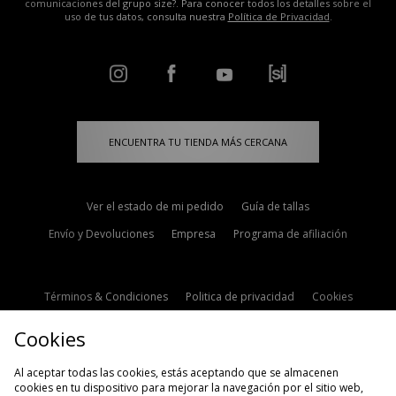
comunicaciones del grupo size?. Para conocer todos los detalles sobre el
uso de tus datos, consulta nuestra
Política de Privacidad
.
ENCUENTRA TU TIENDA MÁS CERCANA
Ver el estado de mi pedido
Guía de tallas
Envío y Devoluciones
Empresa
Programa de afiliación
Términos & Condiciones
Politica de privacidad
Cookies
Contacto
Descuento de estudiante
Configuración de Cookies
Cookies
Modern Slavery Statement
Al aceptar todas las cookies, estás aceptando que se almacenen
cookies en tu dispositivo para mejorar la navegación por el sitio web,