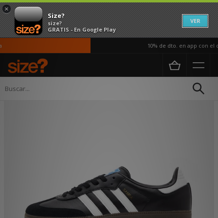
×
Size?
VER
size?
GRATIS - En Google Play
10% de dto. en app con el có
Página principal
Hombre
Calzado