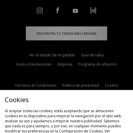
ENCUENTRA TU TIENDA MÁS CERCANA
Ver el estado de mi pedido
Guía de tallas
Envío y Devoluciones
Empresa
Programa de afiliación
Términos & Condiciones
Politica de privacidad
Cookies
Contacto
Descuento de estudiante
Configuración de Cookies
Cookies
Modern Slavery Statement
Al aceptar todas las cookies, estás aceptando que se almacenen
cookies en tu dispositivo para mejorar la navegación por el sitio web,
analizar su uso y ayudarnos a mejorar nuestra publicidad. Sabemos
que nada es para siempre, y por eso, en cualquier momento puedes
modificar tus preferencias en la Configuración de Cookies. Ver