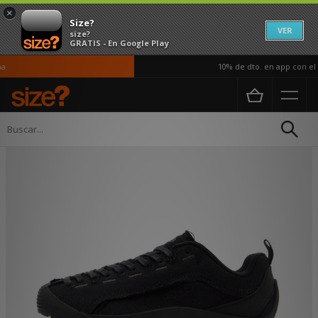
×
Size?
VER
size?
GRATIS - En Google Play
10% de dto. en app con el c
Página principal
Mujer
Calzado