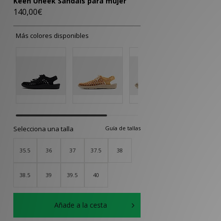
Keen Uneek Sandals para mujer
140,00€
Más colores disponibles
Selecciona una talla
Guía de tallas
35.5
36
37
37.5
38
38.5
39
39.5
40
Añade a la cesta