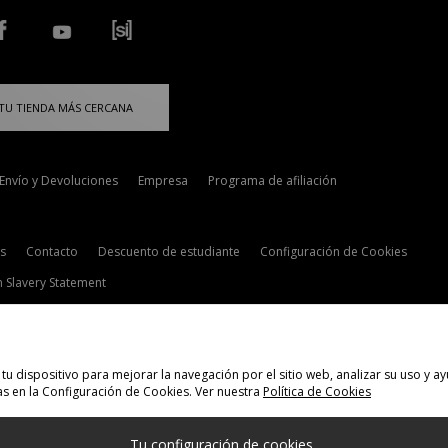
TU TIENDA MÁS CERCANA
Envío y Devoluciones
Empresa
Programa de afiliación
s
Contacto
Descuento de estudiante
Configuración de Cookies
 Slavery Statement
tu dispositivo para mejorar la navegación por el sitio web, analizar su uso y
s en la Configuración de Cookies. Ver nuestra
Política de Cookies
elecciona País
Tu configuración de cookies