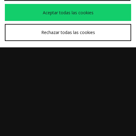
Aceptar todas las cookies
Ver la Web completa size?
Rechazar todas las cookies
Descárgate nuestra app
10% de
Suscríbete para conseguir un
dto.*