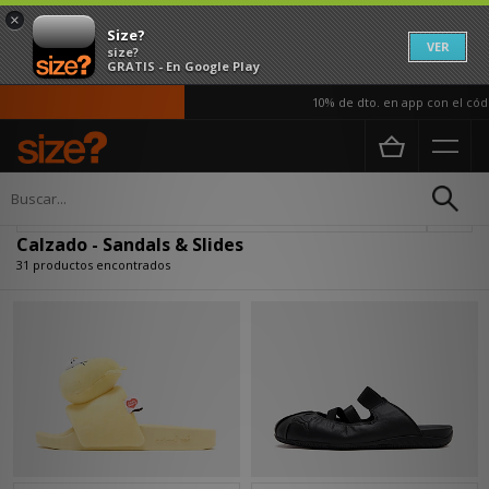
×
Size?
VER
size?
GRATIS - En Google Play
10% de dto. en app con el código A
Página principal
Mujer
Calzado
Actualizar búsqueda
Calzado - Sandals & Slides
31 productos encontrados