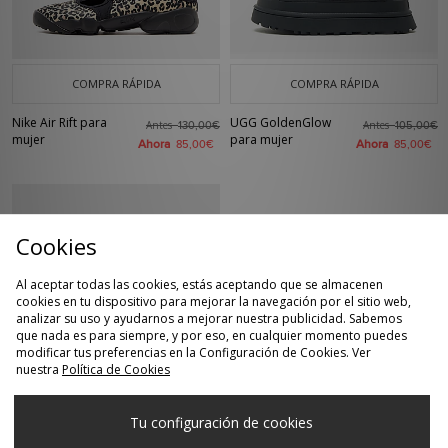
COMPRA RÁPIDA
COMPRA RÁPIDA
Nike Air Rift para
UGG GoldenGlow
Antes
Antes
130,00€
105,00€
mujer
para mujer
Ahora
Ahora
85,00€
85,00€
Cookies
Al aceptar todas las cookies, estás aceptando que se almacenen
cookies en tu dispositivo para mejorar la navegación por el sitio web,
analizar su uso y ayudarnos a mejorar nuestra publicidad. Sabemos
que nada es para siempre, y por eso, en cualquier momento puedes
modificar tus preferencias en la Configuración de Cookies. Ver
nuestra
Política de Cookies
COMPRA RÁPIDA
Crocs Classic Clog
Antes
50,00€
Tu configuración de cookies
para mujer
Ahora
35,00€