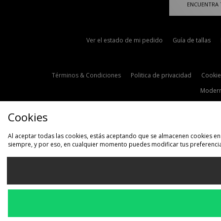
ENCUENTRA 
Ver el estado de mi pedido
Guía de tallas
Términos & Condiciones
Politica de privacidad
Cookie
Modern
Cookies
Al aceptar todas las cookies, estás aceptando que se almacenen cookies en 
siempre, y por eso, en cualquier momento puedes modificar tus preferencia
S
España
Aceptamos las