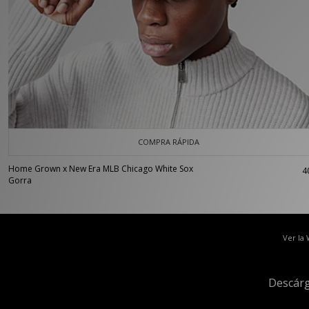
COMPRA RÁPIDA
Home Grown x New Era MLB Chicago White Sox
4
Gorra
Ver la
Descárg