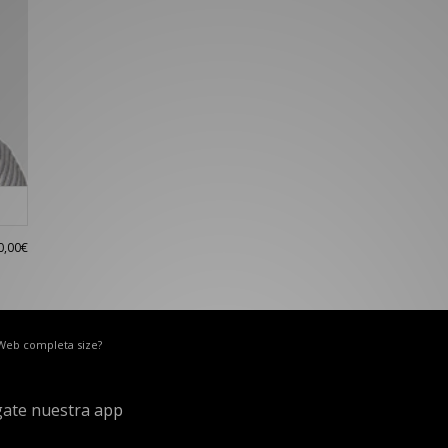
0,00€
 Web completa size?
ate nuestra app