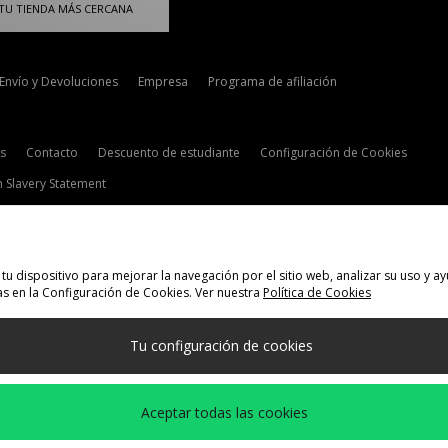
TU TIENDA MÁS CERCANA
Envío y Devoluciones
Empresa
Programa de afiliación
s
Contacto
Descuento de estudiante
Configuración de Cookies
 Slavery Statement
tu dispositivo para mejorar la navegación por el sitio web, analizar su uso y
s en la Configuración de Cookies. Ver nuestra
Política de Cookies
elecciona País
Tu configuración de cookies
 siguientes formas de pago
Aceptar todas las cookies